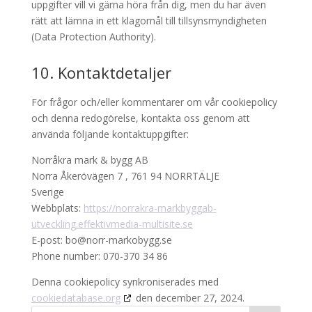
uppgifter vill vi gärna höra från dig, men du har även
rätt att lämna in ett klagomål till tillsynsmyndigheten
(Data Protection Authority).
10. Kontaktdetaljer
För frågor och/eller kommentarer om vår cookiepolicy
och denna redogörelse, kontakta oss genom att
använda följande kontaktuppgifter:
Norråkra mark & bygg AB
Norra Åkerövägen 7 , 761 94 NORRTÄLJE
Sverige
Webbplats:
https://norrakra-markbyggab-
utveckling.effektivmedia-multisite.se
E-post:
bo@
norr-markobygg.se
Phone number: 070-370 34 86
Denna cookiepolicy synkroniserades med
cookiedatabase.org
den december 27, 2024.