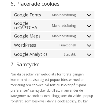
6. Placerade cookies
Google Fonts
Marknadsföring
Consent
Google
to
Marknadsföring
reCAPTCHA
Consent
service
to
google-
Google Maps
Marknadsföring
Consent
service
fonts
to
google-
WordPress
Funktionell
Consent
service
recaptcha
to
Google Analytics
Statistik
google-
Consent
service
maps
to
7. Samtycke
wordpress
service
google-
När du besöker vår webbplats för första gången
analytics
kommer vi att visa dig ett popup-fönster med en
förklaring om cookies. Så fort du klickar på ”Spara
preferenser” samtycker du till att vi använder de
kategorier av cookies och tillägg som du valde i popup-
fönstret, som beskrivs i denna cookiepolicy. Du kan